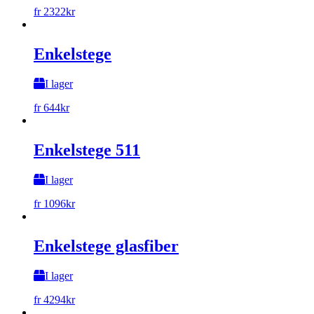
fr
2322
kr
Enkelstege
I lager
fr
644
kr
Enkelstege 511
I lager
fr
1096
kr
Enkelstege glasfiber
I lager
fr
4294
kr