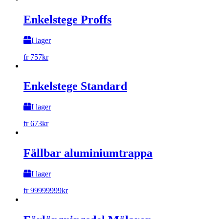
Enkelstege Proffs
I lager
fr
757
kr
Enkelstege Standard
I lager
fr
673
kr
Fällbar aluminiumtrappa
I lager
fr
99999999
kr