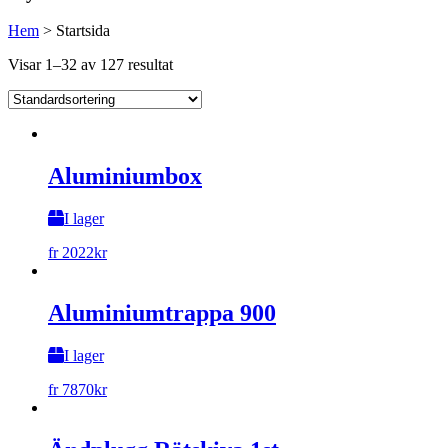
Hem
>
Startsida
Visar 1–32 av 127 resultat
Aluminiumbox
I lager
fr
2022
kr
Aluminiumtrappa 900
I lager
fr
7870
kr