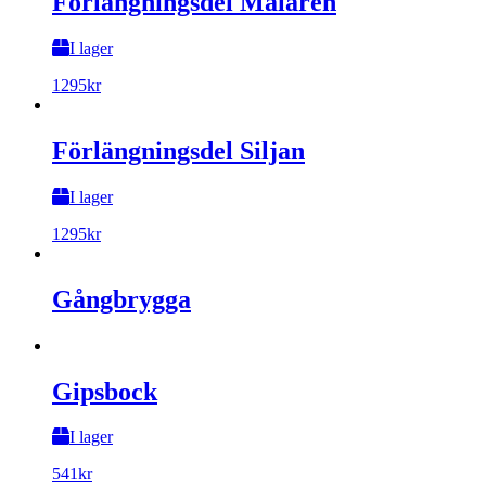
Förlängningsdel Mälaren
I lager
1295
kr
Förlängningsdel Siljan
I lager
1295
kr
Gångbrygga
Gipsbock
I lager
541
kr