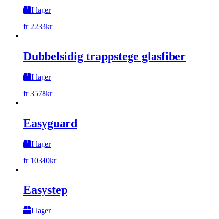
I lager
fr
2233
kr
Dubbelsidig trappstege glasfiber
I lager
fr
3578
kr
Easyguard
I lager
fr
10340
kr
Easystep
I lager