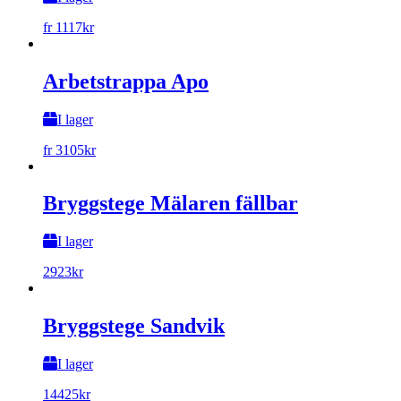
fr
1117
kr
Arbetstrappa Apo
I lager
fr
3105
kr
Bryggstege Mälaren fällbar
I lager
2923
kr
Bryggstege Sandvik
I lager
14425
kr