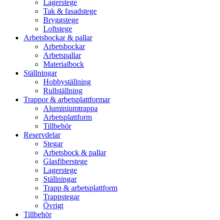
Lagerstege
Tak & fasadstege
Bryggstege
Loftstege
Arbetsbockar & pallar
Arbetsbockar
Arbetspallar
Materialbock
Ställningar
Hobbyställning
Rullställning
Trappor & arbetsplattformar
Aluminiumtrappa
Arbetsplattform
Tillbehör
Reservdelar
Stegar
Arbetsbock & pallar
Glasfiberstege
Lagerstege
Ställningar
Trapp & arbetsplattform
Trappstegar
Övrigt
Tillbehör