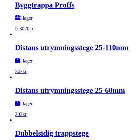
Byggtrappa Proffs
I lager
fr
3020
kr
Distans utrymningsstege 25-110mm
I lager
247
kr
Distans utrymningsstege 25-60mm
I lager
203
kr
Dubbelsidig trappstege