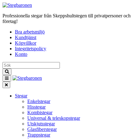
Professionella stegar från Skeppshultstegen till privatpersoner och
företag!
Bra arbetsmiljö
Kundtjänst
Köpvillkor
Integritetspolicy
Konto
Stegar
Enkelstegar
Hisstegar
Kombistegar
Universal & teleskopstegar
Utskjutsstegar
Glasfiberstegar
Trappstegar