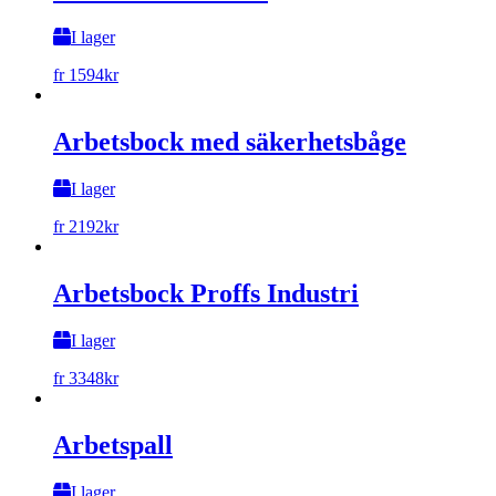
I lager
fr
1594
kr
Arbetsbock med säkerhetsbåge
I lager
fr
2192
kr
Arbetsbock Proffs Industri
I lager
fr
3348
kr
Arbetspall
I lager