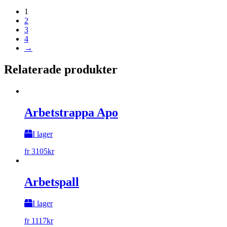
1
2
3
4
→
Relaterade produkter
Arbetstrappa Apo
I lager
fr
3105
kr
Arbetspall
I lager
fr
1117
kr