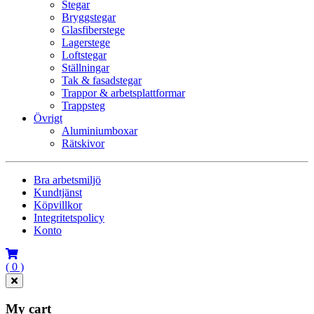
Stegar
Bryggstegar
Glasfiberstege
Lagerstege
Loftstegar
Ställningar
Tak & fasadstegar
Trappor & arbetsplattformar
Trappsteg
Övrigt
Aluminiumboxar
Rätskivor
Bra arbetsmiljö
Kundtjänst
Köpvillkor
Integritetspolicy
Konto
( 0 )
My cart