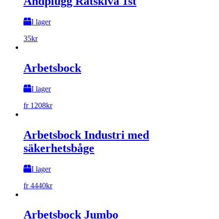
Ändplugg Rätskiva 1st
I lager
35
kr
Arbetsbock
I lager
fr
1208
kr
Arbetsbock Industri med
säkerhetsbåge
I lager
fr
4440
kr
Arbetsbock Jumbo