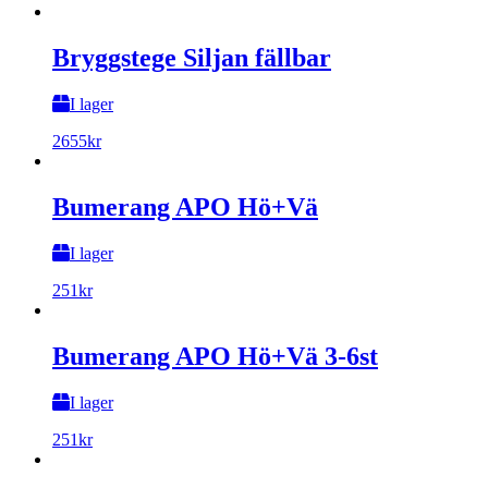
Bryggstege Siljan fällbar
I lager
2655
kr
Bumerang APO Hö+Vä
I lager
251
kr
Bumerang APO Hö+Vä 3-6st
I lager
251
kr