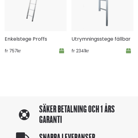
Enkelstege Proffs
Utrymningsstege fällbar
fr
757
kr
fr
2341
kr
SÄKER BETALNING OCH 1 ÅRS
GARANTI
SNABBA LEVERANSER