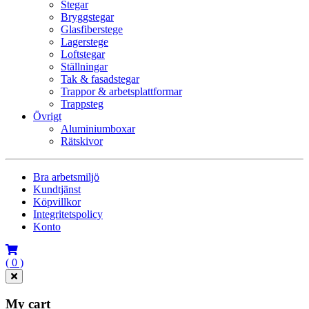
Stegar
Bryggstegar
Glasfiberstege
Lagerstege
Loftstegar
Ställningar
Tak & fasadstegar
Trappor & arbetsplattformar
Trappsteg
Övrigt
Aluminiumboxar
Rätskivor
Bra arbetsmiljö
Kundtjänst
Köpvillkor
Integritetspolicy
Konto
( 0 )
My cart