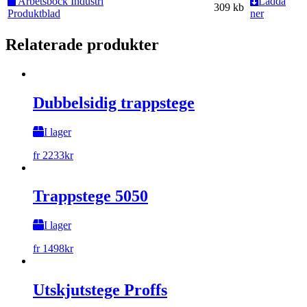
Arbetsbock Industri
Ladda
309 kb
Produktblad
ner
Relaterade produkter
Dubbelsidig trappstege
I lager
fr
2233
kr
Trappstege 5050
I lager
fr
1498
kr
Utskjutstege Proffs