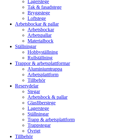
Lagerstege
Tak & fasadstege
Bryggstege
Loftstege
Arbetsbockar & pallar
Arbetsbockar
Arbetspallar
Materialbock
Ställningar
Hobbyställning
Rullställning
Trappor & arbetsplattformar
Aluminiumtrappa
Arbetsplattform
Tillbehör
Reservdelar
Stegar
Arbetsbock & pallar
Glasfiberstege
Lagerstege
Ställningar
Trapp & arbetsplattform
Trappstegar
Övrigt
Tillbehör