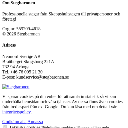
Om Stegbaronen
Professionella stegar från Skeppshultstegen till privatpersoner och
företag!
Org.nr. 559209-4618
© 2026 Stegbaronen
Adress
Neonord Sverige AB
Brattberget Skogsborg 221A
732 94 Arboga
Tel.
+46 76 005 21 30
E-post: kundservice@stegbaronen.se
Vi sparar cookies på din enhet för att samla in statistik så vi kan
underhålla hemsidan och våra tjänster. Av dessa finns även cookies
från tredje-part från ex. Google. Du kan läsa med om detta i vår
integritetspolicy
.
Godkänn alla
Anpassa
Tekniska cookies
Nödvändiga cookies tillåter grundläggande