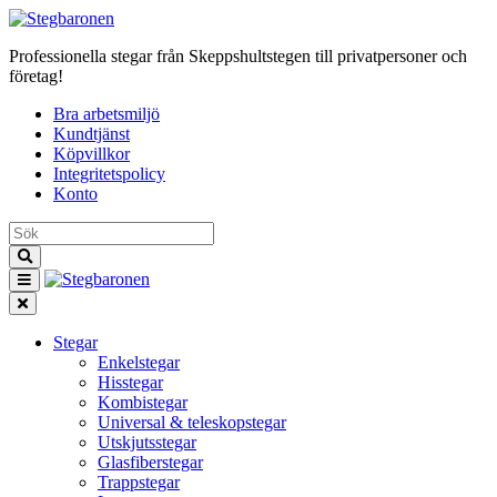
Professionella stegar från Skeppshultstegen till privatpersoner och
företag!
Bra arbetsmiljö
Kundtjänst
Köpvillkor
Integritetspolicy
Konto
Stegar
Enkelstegar
Hisstegar
Kombistegar
Universal & teleskopstegar
Utskjutsstegar
Glasfiberstegar
Trappstegar