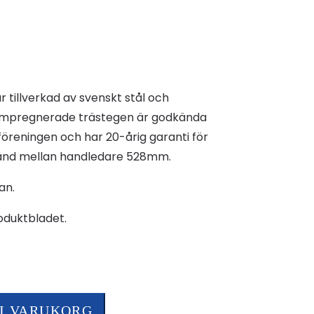
är tillverkad av svenskt stål och
e impregnerade trästegen är godkända
öreningen och har 20-årig garanti för
ånd mellan handledare 528mm.
an.
roduktbladet.
 I VARUKORG