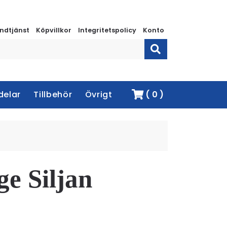
ndtjänst
Köpvillkor
Integritetspolicy
Konto
delar
Tillbehör
Övrigt
( 0 )
ge Siljan