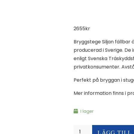
2655
kr
Bryggstege Siljan fällbar 
producerad i Sverige. D
enligt Svenska Träskyddsf
privatkonsumenter. Avst
Perfekt på bryggan i stug
Mer information finns i p
I lager
Bryggstege
LÄGG TILL