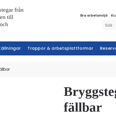
stegar från
Bra arbetsmiljö
Ku
n till
 och
tällningar
Trappor & arbetsplattformar
Reserv
ällbar
Bryggste
fällbar