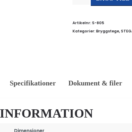
Siljan
fällbar
mängd
Artikelnr:
S-805
Kategorier:
Bryggstege
,
STEG
Specifikationer
Dokument & filer
 INFORMATION
Dimensioner