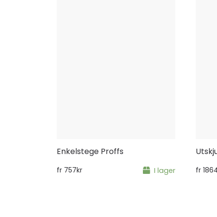
Enkelstege Proffs
Utskj
fr
757
kr
I lager
fr
186