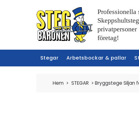
Professionella 
Skeppshultstege
privatpersoner
företag!
Stegar
Arbetsbockar & pallar
S
Hem
>
STEGAR
>
Bryggstege Siljan f