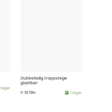
Dubbelsidig trappstege
glasfiber
I lager
fr
3578
kr
I lager