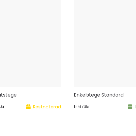
utstege
Enkelstege Standard
4
kr
Restnoterad
fr
673
kr