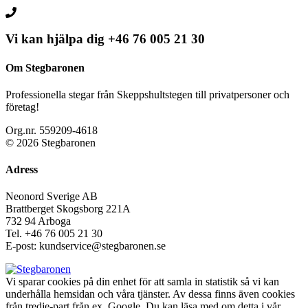
Vi kan hjälpa dig
+46 76 005 21 30
Om Stegbaronen
Professionella stegar från Skeppshultstegen till privatpersoner och
företag!
Org.nr. 559209-4618
© 2026 Stegbaronen
Adress
Neonord Sverige AB
Brattberget Skogsborg 221A
732 94 Arboga
Tel.
+46 76 005 21 30
E-post: kundservice@stegbaronen.se
Vi sparar cookies på din enhet för att samla in statistik så vi kan
underhålla hemsidan och våra tjänster. Av dessa finns även cookies
från tredje-part från ex. Google. Du kan läsa med om detta i vår