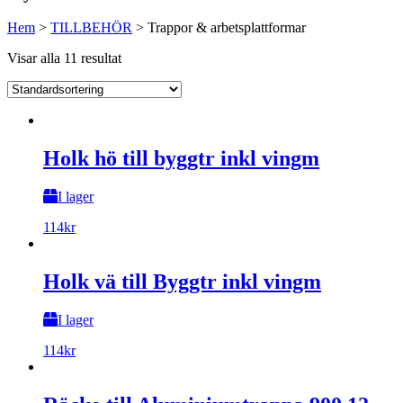
Hem
>
TILLBEHÖR
>
Trappor & arbetsplattformar
Visar alla 11 resultat
Holk hö till byggtr inkl vingm
I lager
114
kr
Holk vä till Byggtr inkl vingm
I lager
114
kr