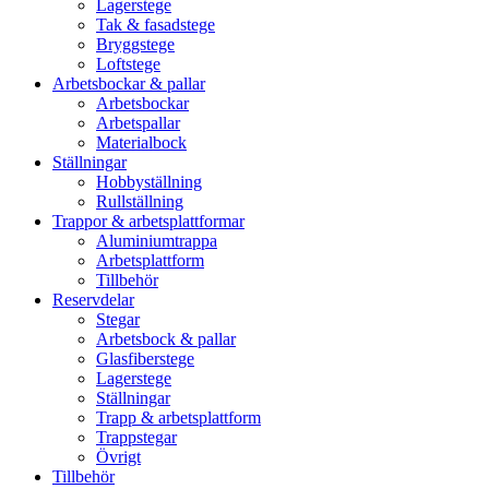
Lagerstege
Tak & fasadstege
Bryggstege
Loftstege
Arbetsbockar & pallar
Arbetsbockar
Arbetspallar
Materialbock
Ställningar
Hobbyställning
Rullställning
Trappor & arbetsplattformar
Aluminiumtrappa
Arbetsplattform
Tillbehör
Reservdelar
Stegar
Arbetsbock & pallar
Glasfiberstege
Lagerstege
Ställningar
Trapp & arbetsplattform
Trappstegar
Övrigt
Tillbehör