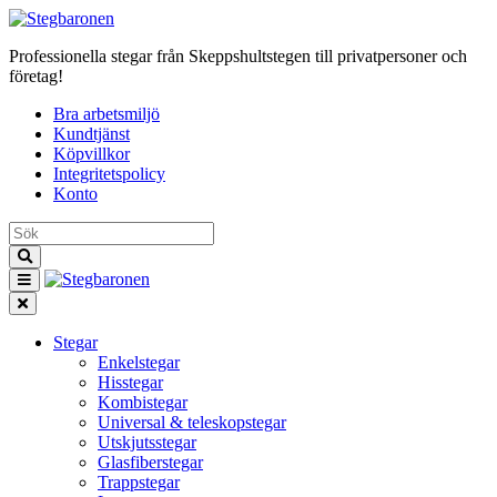
Professionella stegar från Skeppshultstegen till privatpersoner och
företag!
Bra arbetsmiljö
Kundtjänst
Köpvillkor
Integritetspolicy
Konto
Stegar
Enkelstegar
Hisstegar
Kombistegar
Universal & teleskopstegar
Utskjutsstegar
Glasfiberstegar
Trappstegar