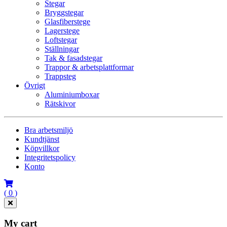
Stegar
Bryggstegar
Glasfiberstege
Lagerstege
Loftstegar
Ställningar
Tak & fasadstegar
Trappor & arbetsplattformar
Trappsteg
Övrigt
Aluminiumboxar
Rätskivor
Bra arbetsmiljö
Kundtjänst
Köpvillkor
Integritetspolicy
Konto
( 0 )
My cart