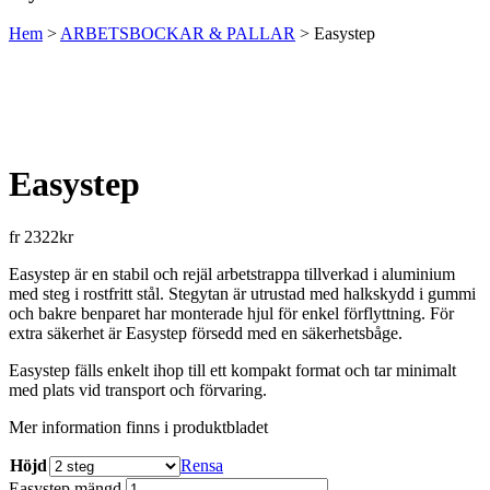
Hem
>
ARBETSBOCKAR & PALLAR
>
Easystep
Easystep
fr
2322
kr
Easystep är en stabil och rejäl arbetstrappa tillverkad i aluminium
med steg i rostfritt stål. Stegytan är utrustad med halkskydd i gummi
och bakre benparet har monterade hjul för enkel förflyttning. För
extra säkerhet är Easystep försedd med en säkerhetsbåge.
Easystep fälls enkelt ihop till ett kompakt format och tar minimalt
med plats vid transport och förvaring.
Mer information finns i produktbladet
Höjd
Rensa
Easystep mängd