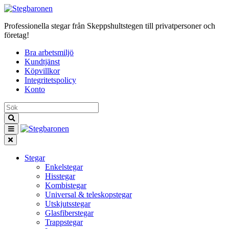
Professionella stegar från Skeppshultstegen till privatpersoner och
företag!
Bra arbetsmiljö
Kundtjänst
Köpvillkor
Integritetspolicy
Konto
Stegar
Enkelstegar
Hisstegar
Kombistegar
Universal & teleskopstegar
Utskjutsstegar
Glasfiberstegar
Trappstegar