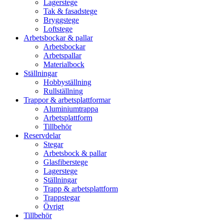
Lagerstege
Tak & fasadstege
Bryggstege
Loftstege
Arbetsbockar & pallar
Arbetsbockar
Arbetspallar
Materialbock
Ställningar
Hobbyställning
Rullställning
Trappor & arbetsplattformar
Aluminiumtrappa
Arbetsplattform
Tillbehör
Reservdelar
Stegar
Arbetsbock & pallar
Glasfiberstege
Lagerstege
Ställningar
Trapp & arbetsplattform
Trappstegar
Övrigt
Tillbehör