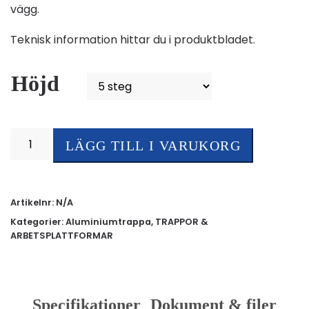
vägg.
Teknisk information hittar du i produktbladet.
Höjd
Aluminiumtrappa
LÄGG TILL I VARUKORG
900
mängd
Artikelnr:
N/A
Kategorier:
Aluminiumtrappa
,
TRAPPOR &
ARBETSPLATTFORMAR
Specifikationer
Dokument & filer