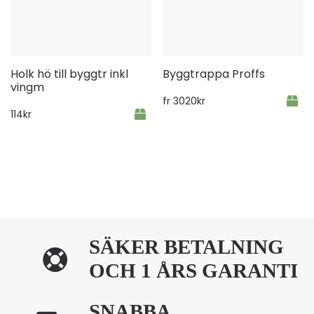
Holk hö till byggtr inkl
Byggtrappa Proffs
vingm
fr
3020
kr
114
kr
SÄKER BETALNING
OCH 1 ÅRS GARANTI
SNABBA