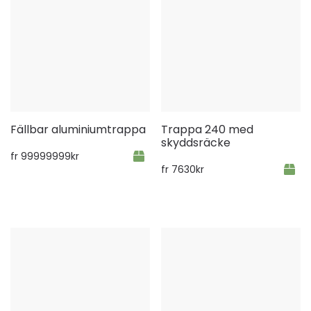
Fällbar aluminiumtrappa
Trappa 240 med
skyddsräcke
fr
99999999
kr
fr
7630
kr