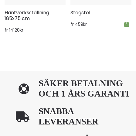
Hantverksställning
Stegstol
185x75 cm
fr
459
kr
fr
14128
kr
SÄKER BETALNING
OCH 1 ÅRS GARANTI
SNABBA
LEVERANSER