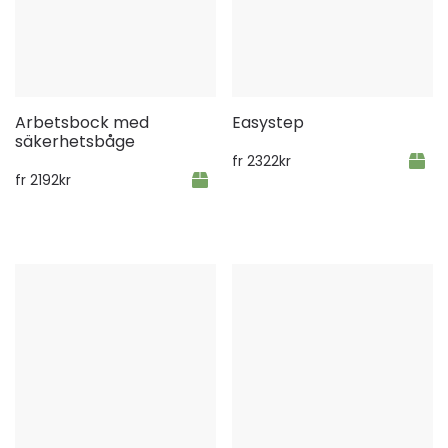
Arbetsbock med
Easystep
säkerhetsbåge
fr
2322
kr
fr
2192
kr