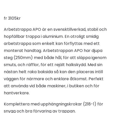
fr
3105
kr
Arbetstrappa APO är en svensktillverkad, stabil och
hopfällbar trappa i aluminium. En otroligt smidig
arbetstrappa som enkelt kan förflyttas med ett
monterat handtag. Arbetstrappan APO har djupa
steg (250mm) med både hål, för att släppa igenom
smuts, och räfflor, för ett rejält halkskydd. Med sin
nästan helt raka baksida så kan den placeras intill
väggen för närmare och enklare åtkomst. Perfekt
att använda vid både maskiner, i butiken och för
hantverkare.
Komplettera med upphängningskrokar (218-1) för
snygg och bra förvaring av trappan.