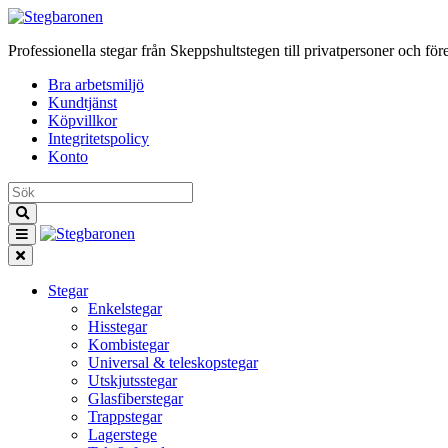
Professionella stegar från Skeppshultstegen till privatpersoner och för
Bra arbetsmiljö
Kundtjänst
Köpvillkor
Integritetspolicy
Konto
Stegar
Enkelstegar
Hisstegar
Kombistegar
Universal & teleskopstegar
Utskjutsstegar
Glasfiberstegar
Trappstegar
Lagerstege