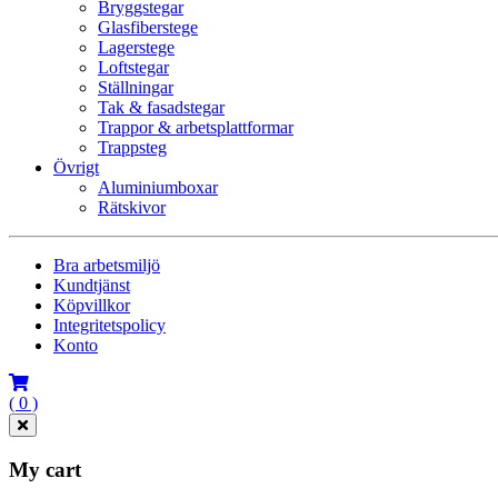
Bryggstegar
Glasfiberstege
Lagerstege
Loftstegar
Ställningar
Tak & fasadstegar
Trappor & arbetsplattformar
Trappsteg
Övrigt
Aluminiumboxar
Rätskivor
Bra arbetsmiljö
Kundtjänst
Köpvillkor
Integritetspolicy
Konto
( 0 )
My cart