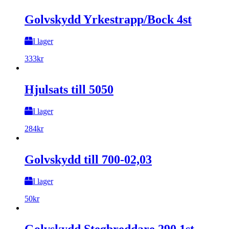
Golvskydd Yrkestrapp/Bock 4st
I lager
333
kr
Hjulsats till 5050
I lager
284
kr
Golvskydd till 700-02,03
I lager
50
kr