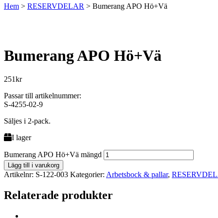
Hem
>
RESERVDELAR
>
Bumerang APO Hö+Vä
Bumerang APO Hö+Vä
251
kr
Passar till artikelnummer:
S-4255-02-9
Säljes i 2-pack.
I lager
Bumerang APO Hö+Vä mängd
Lägg till i varukorg
Artikelnr:
S-122-003
Kategorier:
Arbetsbock & pallar
,
RESERVDE
Relaterade produkter