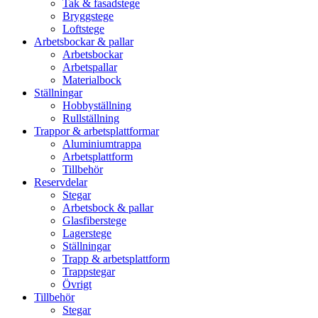
Tak & fasadstege
Bryggstege
Loftstege
Arbetsbockar & pallar
Arbetsbockar
Arbetspallar
Materialbock
Ställningar
Hobbyställning
Rullställning
Trappor & arbetsplattformar
Aluminiumtrappa
Arbetsplattform
Tillbehör
Reservdelar
Stegar
Arbetsbock & pallar
Glasfiberstege
Lagerstege
Ställningar
Trapp & arbetsplattform
Trappstegar
Övrigt
Tillbehör
Stegar