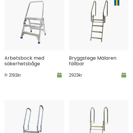
Arbetsbock med
Bryggstege Mälaren
säkerhetsbåge
fällbar
fr
2192
kr
2923
kr