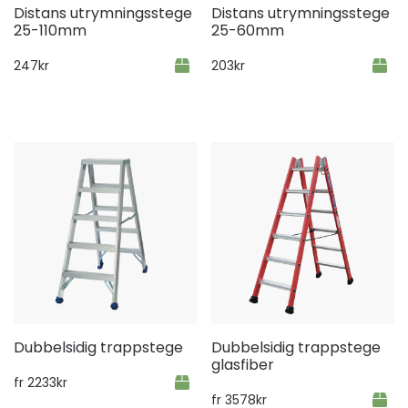
Distans utrymningsstege
Distans utrymningsstege
25-110mm
25-60mm
247
kr
203
kr
Dubbelsidig trappstege
Dubbelsidig trappstege
glasfiber
fr
2233
kr
fr
3578
kr