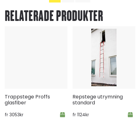
RELATERADE PRODUKTER
Trappstege Proffs
Repstege utrymning
glasfiber
standard
fr
3053
kr
fr
1124
kr