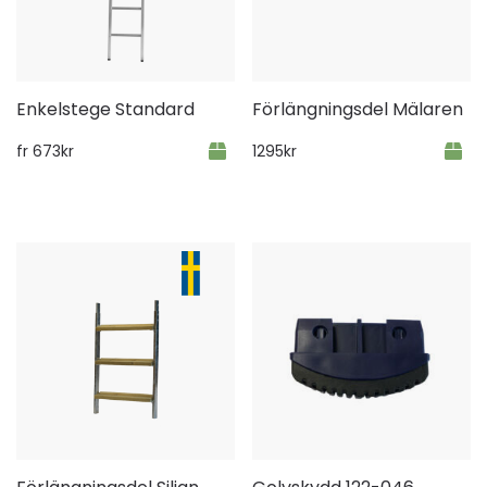
Enkelstege Standard
Förlängningsdel Mälaren
fr
673
kr
1295
kr