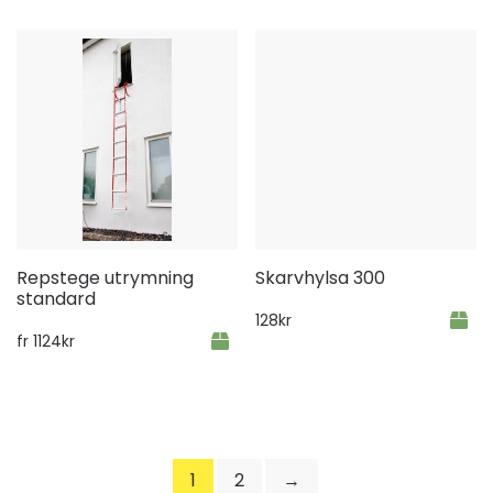
Repstege utrymning
Skarvhylsa 300
standard
128
kr
fr
1124
kr
1
2
→