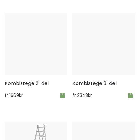
Kombistege 2-del
Kombistege 3-del
fr
1669
kr
fr
2348
kr