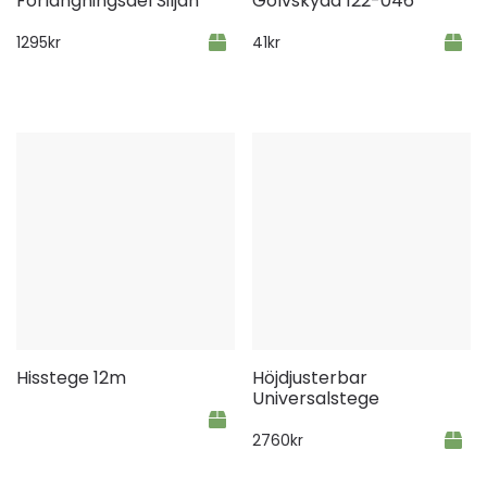
Förlängningsdel Siljan
Golvskydd 122-046
1295
kr
41
kr
Hisstege 12m
Höjdjusterbar
Universalstege
2760
kr