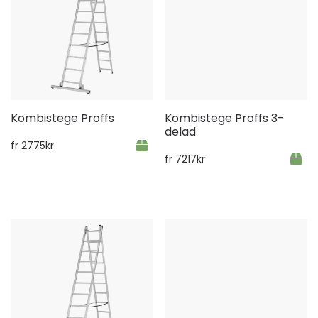
Kombistege Proffs
Kombistege Proffs 3-
delad
fr
2775
kr
fr
7217
kr