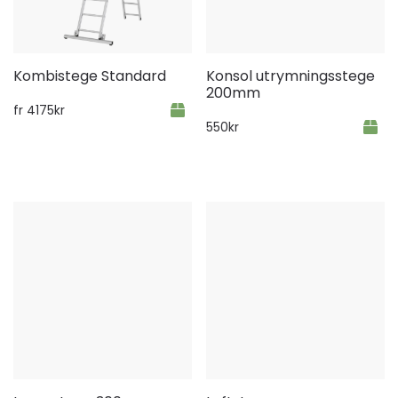
Kombistege Standard
Konsol utrymningsstege
200mm
fr
4175
kr
550
kr