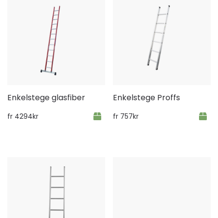
Enkelstege glasfiber
Enkelstege Proffs
fr
4294
kr
fr
757
kr