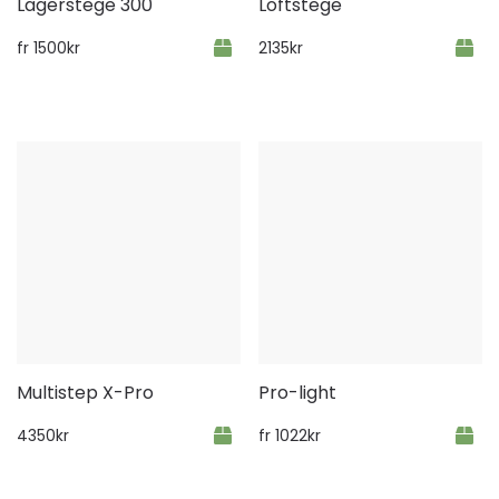
Lagerstege 300
Loftstege
fr
1500
kr
2135
kr
Multistep X-Pro
Pro-light
4350
kr
fr
1022
kr