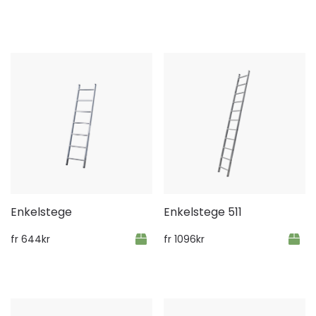
Enkelstege
Enkelstege 511
fr
644
kr
fr
1096
kr