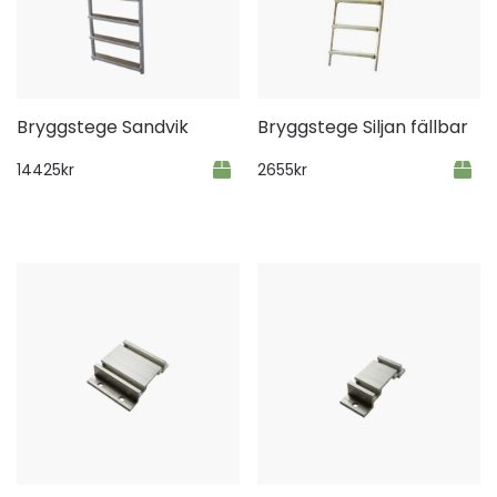
Bryggstege Sandvik
Bryggstege Siljan fällbar
14425
kr
2655
kr