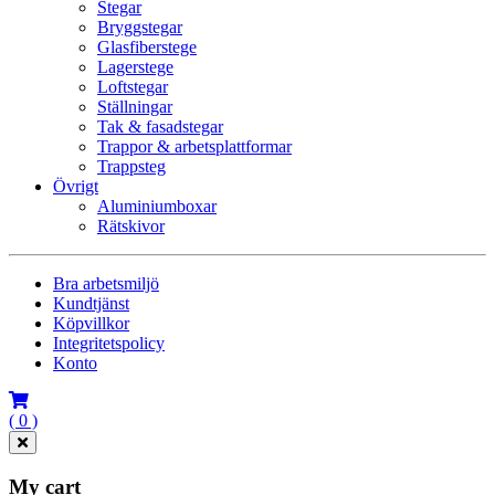
Stegar
Bryggstegar
Glasfiberstege
Lagerstege
Loftstegar
Ställningar
Tak & fasadstegar
Trappor & arbetsplattformar
Trappsteg
Övrigt
Aluminiumboxar
Rätskivor
Bra arbetsmiljö
Kundtjänst
Köpvillkor
Integritetspolicy
Konto
( 0 )
My cart