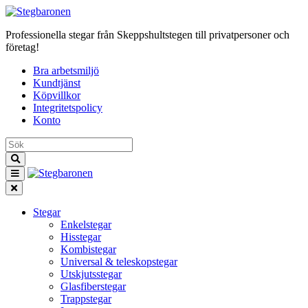
Professionella stegar från Skeppshultstegen till privatpersoner och
företag!
Bra arbetsmiljö
Kundtjänst
Köpvillkor
Integritetspolicy
Konto
Stegar
Enkelstegar
Hisstegar
Kombistegar
Universal & teleskopstegar
Utskjutsstegar
Glasfiberstegar
Trappstegar