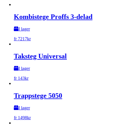
Kombistege Proffs 3-delad
I lager
fr
7217
kr
Taksteg Universal
I lager
fr
143
kr
Trappstege 5050
I lager
fr
1498
kr