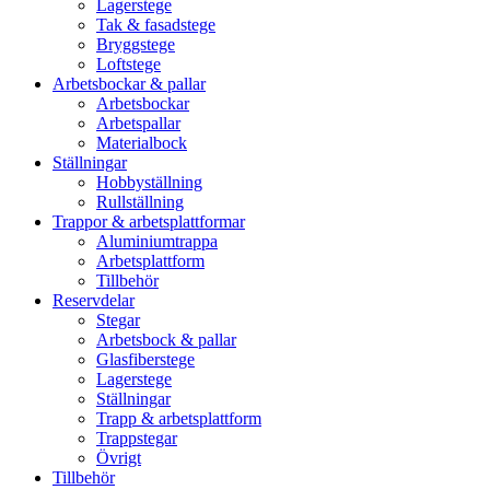
Lagerstege
Tak & fasadstege
Bryggstege
Loftstege
Arbetsbockar & pallar
Arbetsbockar
Arbetspallar
Materialbock
Ställningar
Hobbyställning
Rullställning
Trappor & arbetsplattformar
Aluminiumtrappa
Arbetsplattform
Tillbehör
Reservdelar
Stegar
Arbetsbock & pallar
Glasfiberstege
Lagerstege
Ställningar
Trapp & arbetsplattform
Trappstegar
Övrigt
Tillbehör