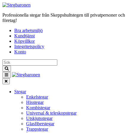
Professionella stegar från Skeppshultstegen till privatpersoner och
företag!
Bra arbetsmiljö
Kundtjänst
Köpvillkor
Integritetspolicy
Konto
Stegar
Enkelstegar
Hisstegar
Kombistegar
Universal & teleskopstegar
Utskjutsstegar
Glasfiberstegar
Trappstegar