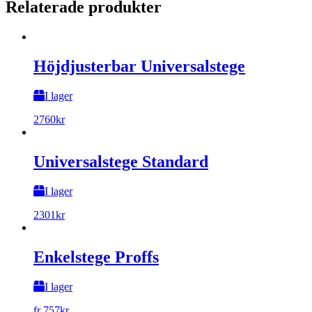
Relaterade produkter
Höjdjusterbar Universalstege
I lager
2760
kr
Universalstege Standard
I lager
2301
kr
Enkelstege Proffs
I lager
fr
757
kr