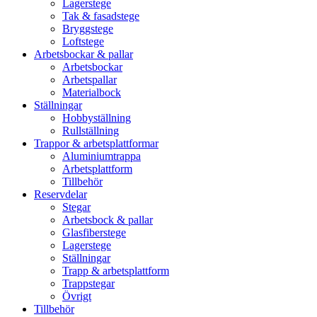
Lagerstege
Tak & fasadstege
Bryggstege
Loftstege
Arbetsbockar & pallar
Arbetsbockar
Arbetspallar
Materialbock
Ställningar
Hobbyställning
Rullställning
Trappor & arbetsplattformar
Aluminiumtrappa
Arbetsplattform
Tillbehör
Reservdelar
Stegar
Arbetsbock & pallar
Glasfiberstege
Lagerstege
Ställningar
Trapp & arbetsplattform
Trappstegar
Övrigt
Tillbehör