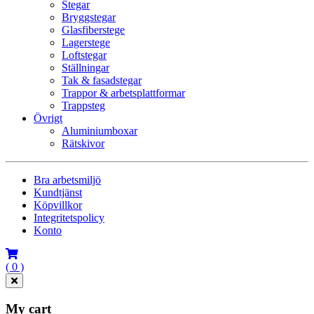
Stegar
Bryggstegar
Glasfiberstege
Lagerstege
Loftstegar
Ställningar
Tak & fasadstegar
Trappor & arbetsplattformar
Trappsteg
Övrigt
Aluminiumboxar
Rätskivor
Bra arbetsmiljö
Kundtjänst
Köpvillkor
Integritetspolicy
Konto
( 0 )
My cart