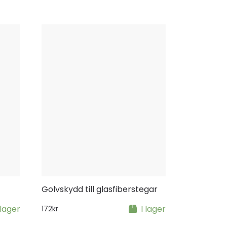
Golvskydd till glasfiberstegar
 lager
I lager
172
kr