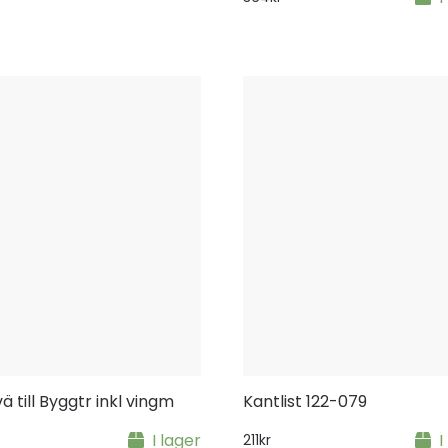
ä till Byggtr inkl vingm
Kantlist 122-079
I lager
I
211
kr