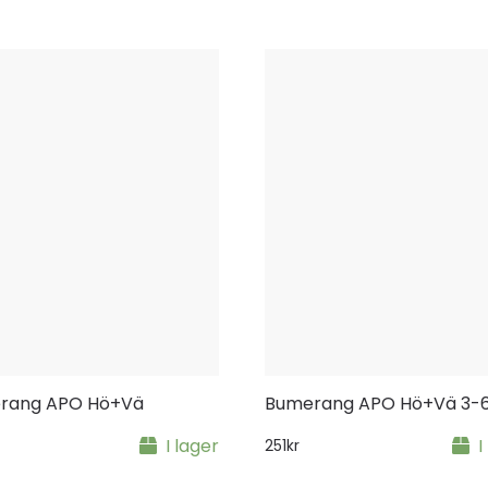
rang APO Hö+Vä
Bumerang APO Hö+Vä 3-6
I lager
I
251
kr