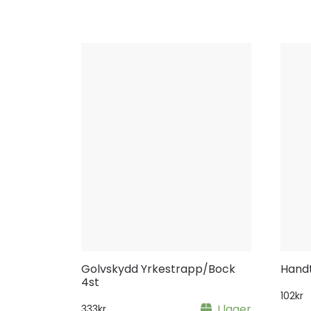
Golvskydd Yrkestrapp/Bock
Hand
4st
102
kr
I lager
333
kr