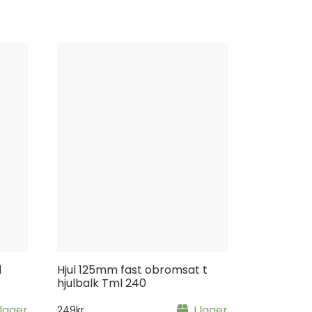
d
Hjul 125mm fast obromsat t
hjulbalk Tml 240
 lager
I lager
249
kr