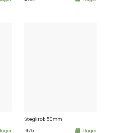
Stegkrok 50mm
 lager
I lager
167
kr