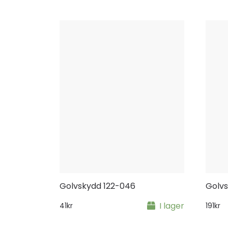
Golvskydd 122-046
Golv
I lager
41
kr
191
kr