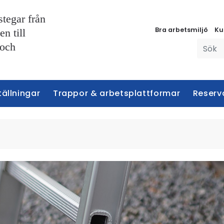
stegar från
Bra arbetsmiljö
Ku
n till
 och
tällningar
Trappor & arbetsplattformar
Reserv