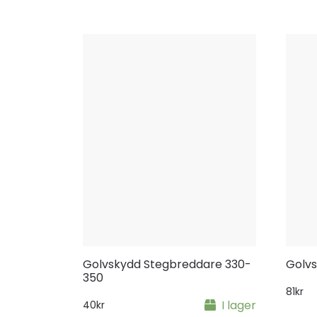
Golvskydd Stegbreddare 330-
Golvs
350
81
kr
I lager
40
kr