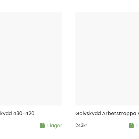
skydd 430-420
Golvskydd Arbetstrappa
I lager
I
243
kr