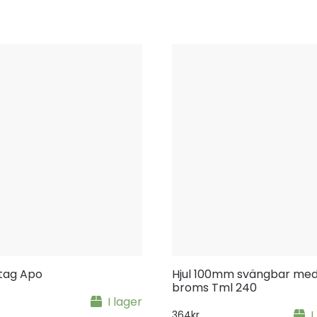
tag Apo
Hjul 100mm svängbar me
broms Tml 240
I lager
I
364
kr