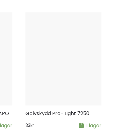
 APO
Golvskydd Pro- Light 7250
 lager
I lager
33
kr