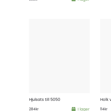
Hjulsats till 5050
Holk v
I lager
284
kr
114
kr