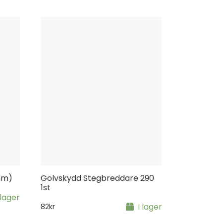
mm)
Golvskydd Stegbreddare 290
1st
 lager
I lager
82
kr