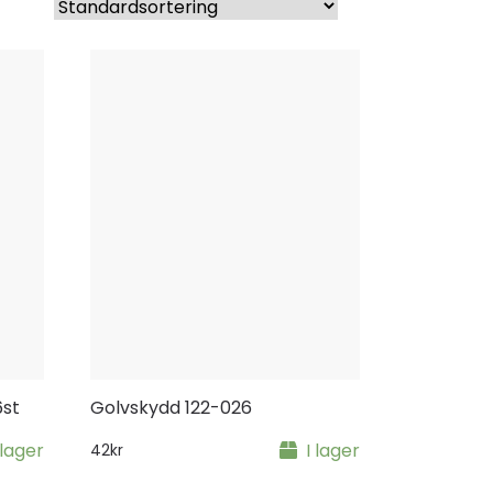
st
Golvskydd 122-026
 lager
I lager
42
kr