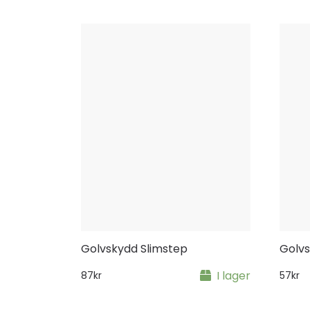
Golvskydd Slimstep
Golv
I lager
87
kr
57
kr