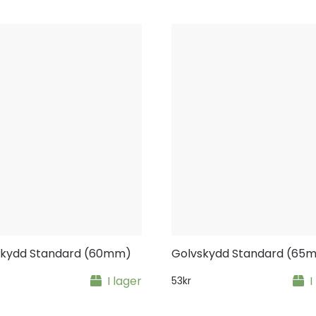
skydd Standard (60mm)
Golvskydd Standard (65
I lager
I
53
kr