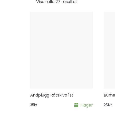
Visar alla 27 resultat
Ändplugg Rätskiva 1st
Bume
I lager
35
kr
251
kr