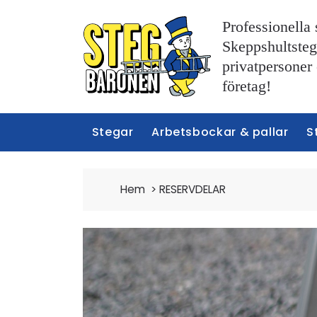
Professionella 
Skeppshultstege
privatpersoner
företag!
Stegar
Arbetsbockar & pallar
S
Hem
>
RESERVDELAR