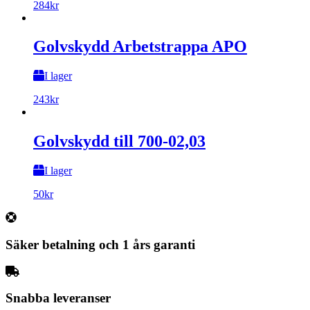
284
kr
Golvskydd Arbetstrappa APO
I lager
243
kr
Golvskydd till 700-02,03
I lager
50
kr
Säker betalning och 1 års garanti
Snabba leveranser