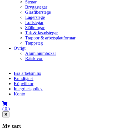
Stegar
Bryggstegar
Glasfiberstege
Lagerstege
Loftstegar
Ställningar
Tak & fasadstegar
Trappor & arbetsplattformar
Trappsteg
Övrigt
Aluminiumboxar
Rätskivor
Bra arbetsmiljö
Kundtjänst
Köpvillkor
Integritetspolicy
Konto
( 0 )
My cart