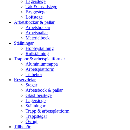
Lagerstege
Tak & fasadstege
Bryggstege
Loftstege
Arbetsbockar & pallar
Arbetsbockar
Arbetspallar
Materialbock
Ställningar
Hobbyställning
Rullställning
Trappor & arbetsplattformar
Aluminiumtrappa
Arbetsplattform
Tillbehör
Reservdelar
Stegar
Arbetsbock & pallar
Glasfiberstege
Lagerstege
Ställningar
Trapp & arbetsplattform
Trappstegar
Övrigt
Tillbehör