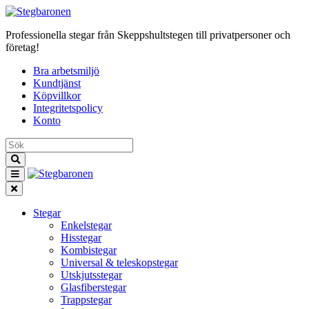
Professionella stegar från Skeppshultstegen till privatpersoner och
företag!
Bra arbetsmiljö
Kundtjänst
Köpvillkor
Integritetspolicy
Konto
Stegar
Enkelstegar
Hisstegar
Kombistegar
Universal & teleskopstegar
Utskjutsstegar
Glasfiberstegar
Trappstegar