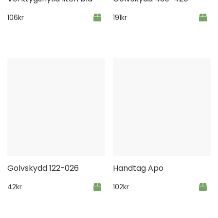
106
kr
191
kr
Golvskydd 122-026
Handtag Apo
42
kr
102
kr