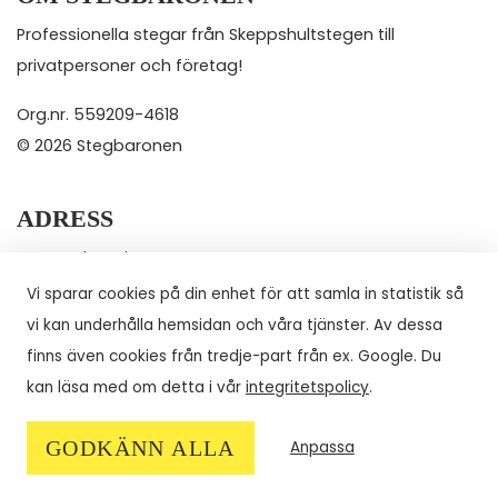
Professionella stegar från Skeppshultstegen till
privatpersoner och företag!
Org.nr. 559209-4618
© 2026 Stegbaronen
ADRESS
Neonord Sverige AB
Brattberget Skogsborg 221A
Vi sparar cookies på din enhet för att samla in statistik så
732 94 Arboga
vi kan underhålla hemsidan och våra tjänster. Av dessa
Tel.
+46 76 005 21 30
finns även cookies från tredje-part från ex. Google. Du
E-post: kundservice@stegbaronen.se
kan läsa med om detta i vår
integritetspolicy
.
GODKÄNN ALLA
Anpassa