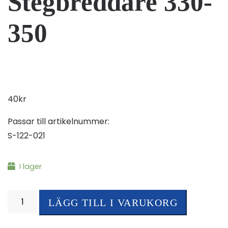
Stegbreddare 330-
350
40
kr
Passar till artikelnummer:
S-122-021
I lager
Golvskydd
LÄGG TILL I VARUKORG
Stegbreddare
330-