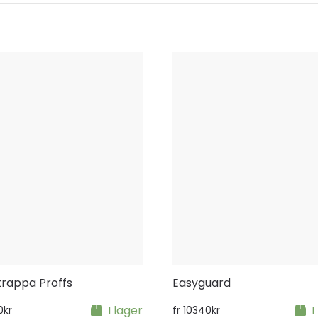
rappa Proffs
Easyguard
I lager
I
0
kr
fr
10340
kr