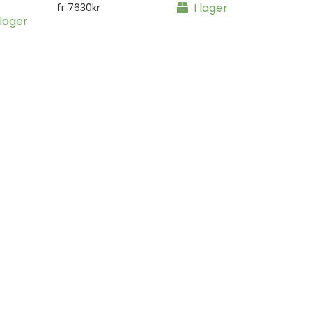
I lager
fr
7630
kr
 lager