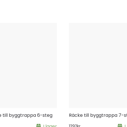
 till byggtrappa 6-steg
Räcke till byggtrappa 7-s
I lager
I
1292
kr