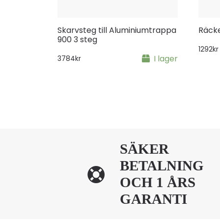
Skarvsteg till Aluminiumtrappa
Räcke
900 3 steg
1292
kr
I lager
3784
kr
SÄKER
BETALNING
OCH 1 ÅRS
GARANTI