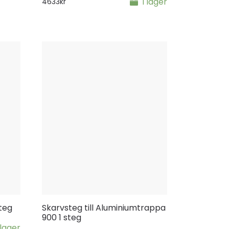
I lager
4633
kr
teg
Skarvsteg till Aluminiumtrappa
900 1 steg
 lager