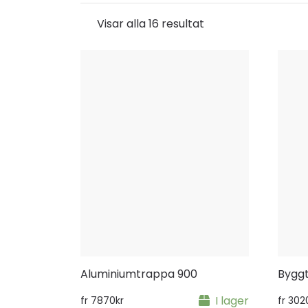
Visar alla 16 resultat
Aluminiumtrappa 900
Byggt
I lager
fr
7870
kr
fr
302