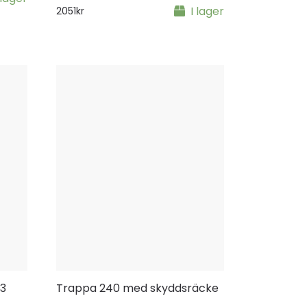
I lager
2051
kr
 3
Trappa 240 med skyddsräcke