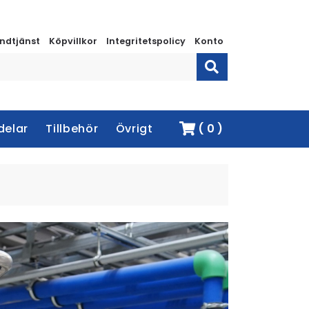
ndtjänst
Köpvillkor
Integritetspolicy
Konto
delar
Tillbehör
Övrigt
( 0 )