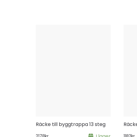
Räcke till byggtrappa 13 steg
Räcke
I lager
2178
kr
1182
kr