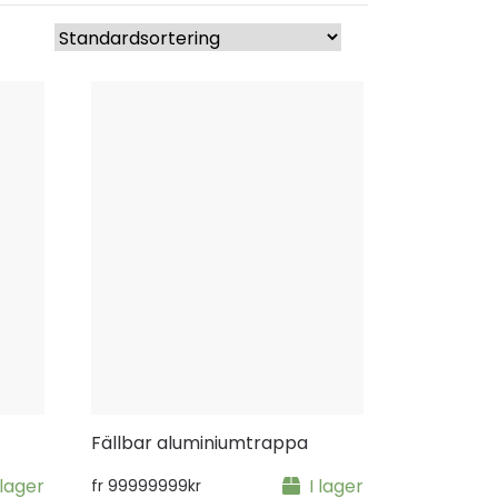
Fällbar aluminiumtrappa
 lager
I lager
fr
99999999
kr