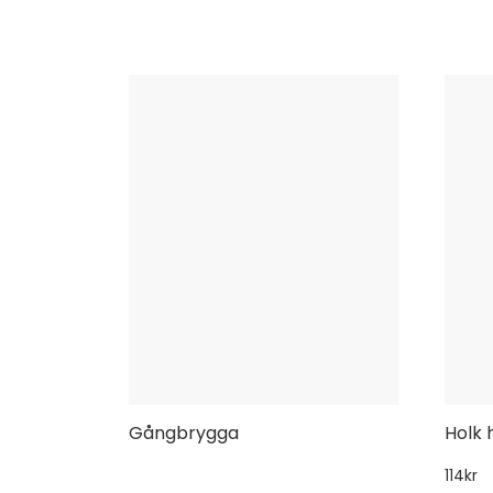
Gångbrygga
Holk h
114
kr