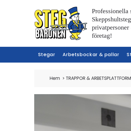
Professionella 
Skeppshultstege
privatpersoner
företag!
Stegar
Arbetsbockar & pallar
S
Hem
>
TRAPPOR & ARBETSPLATTFOR