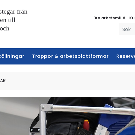
stegar från
Bra arbetsmiljö
Ku
n till
 och
tällningar
Trappor & arbetsplattformar
Reserv
MAR