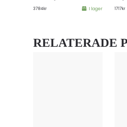
I lager
3784
kr
1717
kr
RELATERADE 