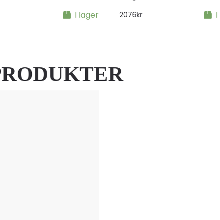
I lager
I
2076
kr
PRODUKTER