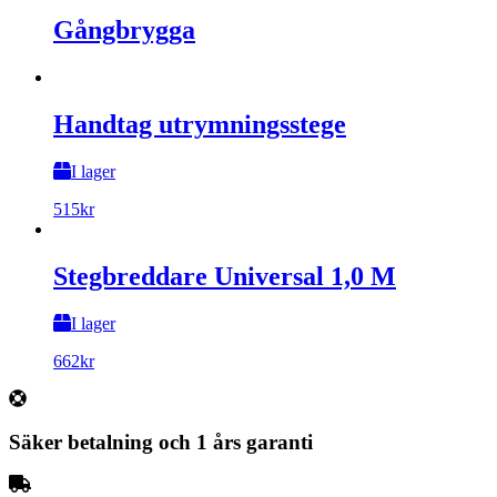
Gångbrygga
Handtag utrymningsstege
I lager
515
kr
Stegbreddare Universal 1,0 M
I lager
662
kr
Säker betalning och 1 års garanti