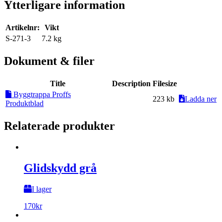
Ytterligare information
Artikelnr:
Vikt
S-271-3
7.2 kg
Dokument & filer
Title
Description
Filesize
Byggtrappa Proffs
223 kb
Ladda ner
Produktblad
Relaterade produkter
Glidskydd grå
I lager
170
kr