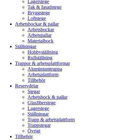
Lagerstege
Tak & fasadstege
Bryggstege
Loftstege
Arbetsbockar & pallar
Arbetsbockar
Arbetspallar
Materialbock
Ställningar
Hobbyställning
Rullställning
Trappor & arbetsplattformar
Aluminiumtrappa
Arbetsplattform
Tillbehör
Reservdelar
Stegar
Arbetsbock & pallar
Glasfiberstege
Lagerstege
Ställningar
Trapp & arbetsplattform
Trappstegar
Övrigt
Tillbehör