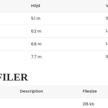
Höjd
V
5.1 m
1
6.2 m
1
6.8 m
1
7.7 m
1
FILER
Description
Filesize
218 kb