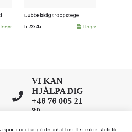
d
Dubbelsidig trappstege
I lager
fr
2233
kr
I lager
VI KAN
HJÄLPA DIG
+46 76 005 21
30
Vi sparar cookies på din enhet för att samla in statistik