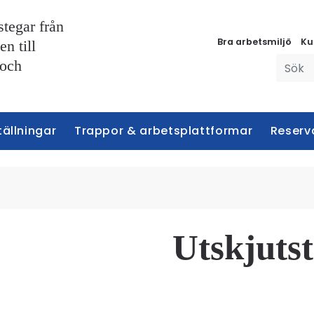
stegar från
Bra arbetsmiljö
Ku
n till
 och
tällningar
Trappor & arbetsplattformar
Reserv
Utskjuts