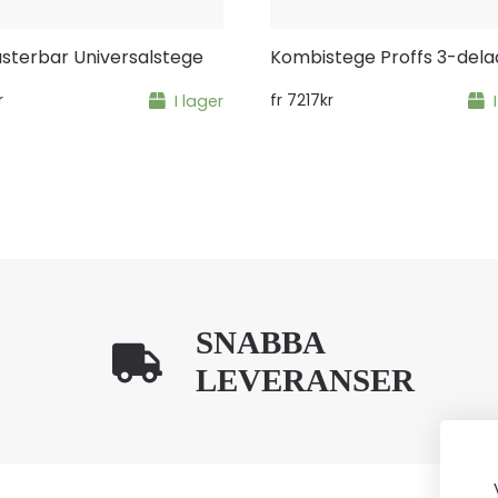
usterbar Universalstege
Kombistege Proffs 3-dela
r
I lager
fr
7217
kr
SNABBA
LEVERANSER