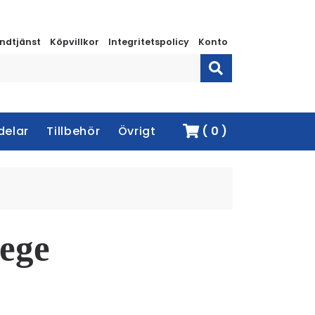
ndtjänst
Köpvillkor
Integritetspolicy
Konto
delar
Tillbehör
Övrigt
( 0 )
tege