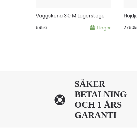
Väggskena 3,0 M Lagerstege
Höjdj
695
kr
I lager
2760
k
SÄKER
BETALNING
OCH 1 ÅRS
GARANTI