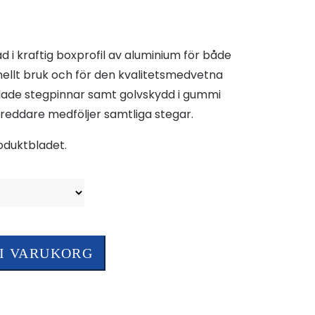
ad i kraftig boxprofil av aluminium för både
nellt bruk och för den kvalitetsmedvetna
ade stegpinnar samt golvskydd i gummi
breddare medföljer samtliga stegar.
roduktbladet.
 I VARUKORG