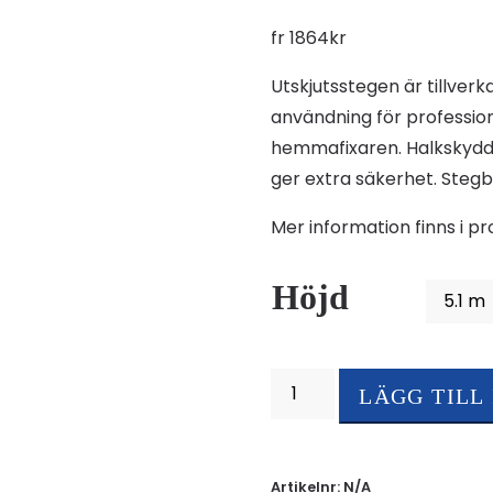
fr
1864
kr
Utskjutsstegen är tillverk
användning för professio
hemmafixaren. Halkskydd
ger extra säkerhet. Steg
Mer information finns i p
Höjd
Utskjutstege
LÄGG TILL
mängd
Artikelnr:
N/A