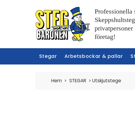
Professionella 
Skeppshultstege
privatpersoner
företag!
Stegar
Arbetsbockar & pallar
S
Hem
>
STEGAR
>
Utskjutstege