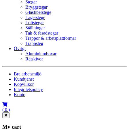
Stegar
Bryggstegar
Glasfiberstege
Lagerstege
Loftstegar
Ställningar
Tak & fasadstegar
Trappor & arbetsplattformar
Trappsteg
Övrigt
Aluminiumboxar
Rätskivor
Bra arbetsmiljö
Kundtjänst
Köpvillkor
Integritetspolicy
Konto
( 0 )
My cart