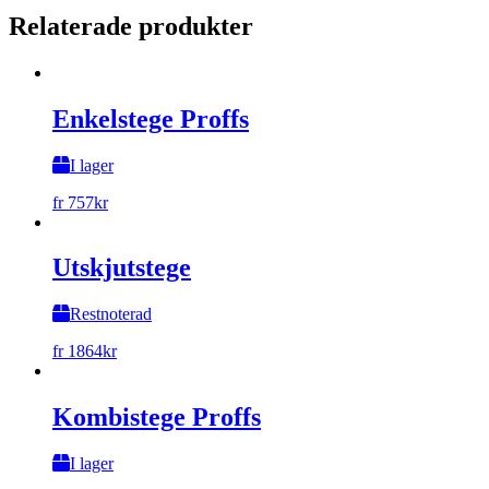
Relaterade produkter
Enkelstege Proffs
I lager
fr
757
kr
Utskjutstege
Restnoterad
fr
1864
kr
Kombistege Proffs
I lager