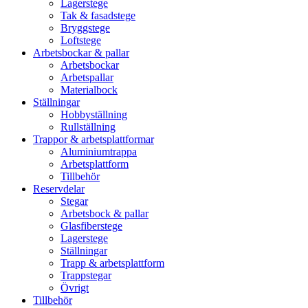
Lagerstege
Tak & fasadstege
Bryggstege
Loftstege
Arbetsbockar & pallar
Arbetsbockar
Arbetspallar
Materialbock
Ställningar
Hobbyställning
Rullställning
Trappor & arbetsplattformar
Aluminiumtrappa
Arbetsplattform
Tillbehör
Reservdelar
Stegar
Arbetsbock & pallar
Glasfiberstege
Lagerstege
Ställningar
Trapp & arbetsplattform
Trappstegar
Övrigt
Tillbehör