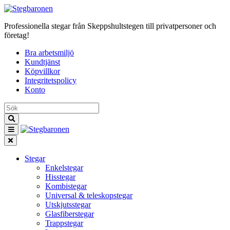
Professionella stegar från Skeppshultstegen till privatpersoner och
företag!
Bra arbetsmiljö
Kundtjänst
Köpvillkor
Integritetspolicy
Konto
Stegar
Enkelstegar
Hisstegar
Kombistegar
Universal & teleskopstegar
Utskjutsstegar
Glasfiberstegar
Trappstegar