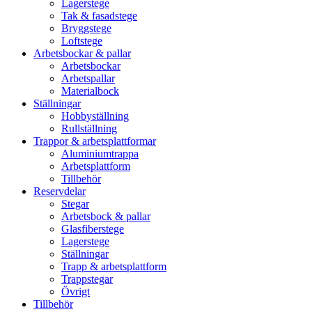
Lagerstege
Tak & fasadstege
Bryggstege
Loftstege
Arbetsbockar & pallar
Arbetsbockar
Arbetspallar
Materialbock
Ställningar
Hobbyställning
Rullställning
Trappor & arbetsplattformar
Aluminiumtrappa
Arbetsplattform
Tillbehör
Reservdelar
Stegar
Arbetsbock & pallar
Glasfiberstege
Lagerstege
Ställningar
Trapp & arbetsplattform
Trappstegar
Övrigt
Tillbehör