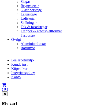
Stegar
Bryggstegar
Glasfiberstege
Lagerstege
Loftstegar
Ställningar
Tak & fasadstegar
Trappor & arbetsplattformar
Trappsteg
Övrigt
Aluminiumboxar
Rätskivor
Bra arbetsmiljö
Kundtjänst
Köpvillkor
Integritetspolicy
Konto
( 0 )
My cart