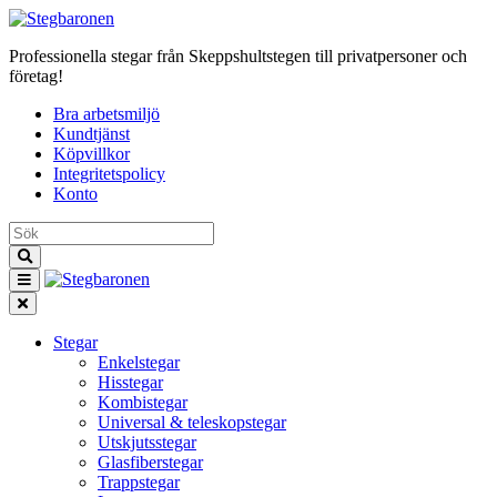
Professionella stegar från Skeppshultstegen till privatpersoner och
företag!
Bra arbetsmiljö
Kundtjänst
Köpvillkor
Integritetspolicy
Konto
Stegar
Enkelstegar
Hisstegar
Kombistegar
Universal & teleskopstegar
Utskjutsstegar
Glasfiberstegar
Trappstegar