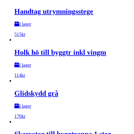
Handtag utrymningsstege
I lager
515
kr
Holk hö till byggtr inkl vingm
I lager
114
kr
Glidskydd grå
I lager
170
kr