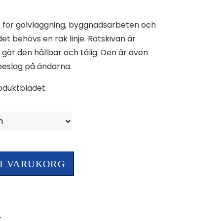
kt för golvläggning, byggnadsarbeten och
 behövs en rak linje. Rätskivan är
 gör den hållbar och tålig. Den är även
eslag på ändarna.
roduktbladet.
 I VARUKORG
r