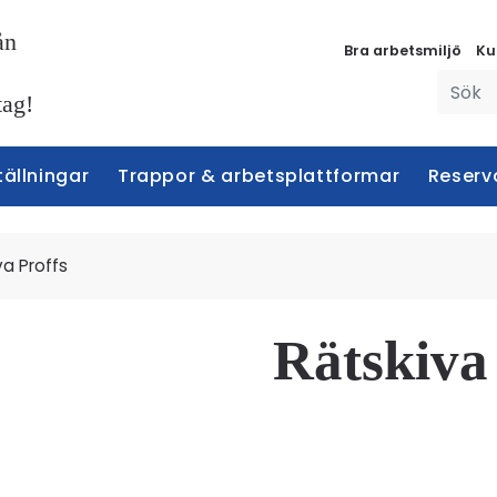
ån
Bra arbetsmiljö
Ku
tag!
tällningar
Trappor & arbetsplattformar
Reserv
va Proffs
Rätskiva