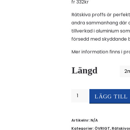
fr
332
kr
Rätskiva proffs är perfe
andra sammanhang där det
tillverkad i aluminium som
försedd med skyddande b
Mer information finns i p
Längd
Rätskiva
LÄGG TILL
Proffs
mängd
Artikelnr:
N/A
Kategorier:
ÖVRIGT
,
Rätskivo