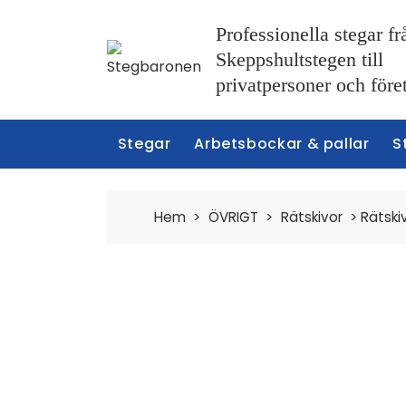
Professionella stegar fr
Skeppshultstegen till
privatpersoner och före
Stegar
Arbetsbockar & pallar
S
Hem
>
ÖVRIGT
>
Rätskivor
>
Rätski