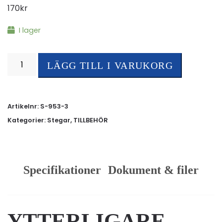
170
kr
I lager
Glidskydd
LÄGG TILL I VARUKORG
svart
mängd
Artikelnr:
S-953-3
Kategorier:
Stegar
,
TILLBEHÖR
Specifikationer
Dokument & filer
YTTERLIGARE