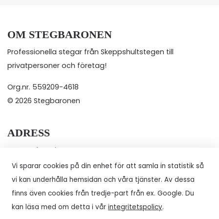
OM STEGBARONEN
Professionella stegar från Skeppshultstegen till
privatpersoner och företag!
Org.nr. 559209-4618
© 2026 Stegbaronen
ADRESS
Neonord Sverige AB
Brattberget Skogsborg 221A
Vi sparar cookies på din enhet för att samla in statistik så
732 94 Arboga
vi kan underhålla hemsidan och våra tjänster. Av dessa
Tel.
+46 76 005 21 30
finns även cookies från tredje-part från ex. Google. Du
E-post: kundservice@stegbaronen.se
kan läsa med om detta i vår
integritetspolicy
.