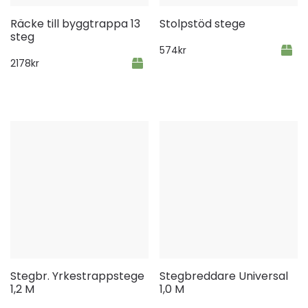
Räcke till byggtrappa 13
Stolpstöd stege
steg
574
kr
2178
kr
Stegbr. Yrkestrappstege
Stegbreddare Universal
1,2 M
1,0 M